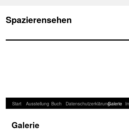
Spazierensehen
Start
Ausstellung
Buch
Datenschutzerklärung
Galerie
I
Galerie