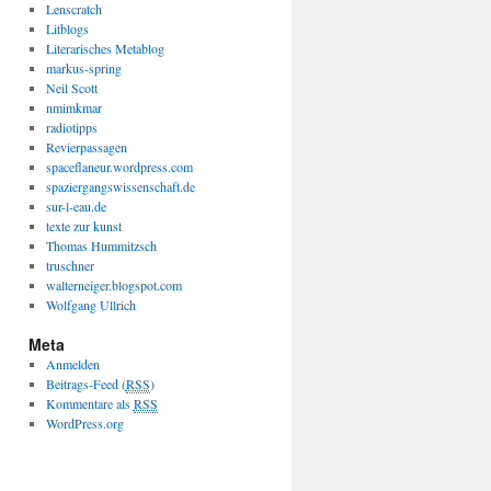
Lenscratch
Litblogs
Literarisches Metablog
markus-spring
Neil Scott
nmimkmar
radiotipps
Revierpassagen
spaceflaneur.wordpress.com
spaziergangswissenschaft.de
sur-l-eau.de
texte zur kunst
Thomas Hummitzsch
truschner
walterneiger.blogspot.com
Wolfgang Ullrich
Meta
Anmelden
Beitrags-Feed (
RSS
)
Kommentare als
RSS
WordPress.org