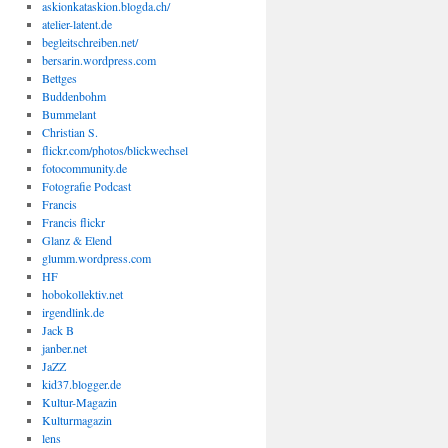
askionkataskion.blogda.ch/
atelier-latent.de
begleitschreiben.net/
bersarin.wordpress.com
Bettges
Buddenbohm
Bummelant
Christian S.
flickr.com/photos/blickwechsel
fotocommunity.de
Fotografie Podcast
Francis
Francis flickr
Glanz & Elend
glumm.wordpress.com
HF
hobokollektiv.net
irgendlink.de
Jack B
janber.net
JaZZ
kid37.blogger.de
Kultur-Magazin
Kulturmagazin
lens