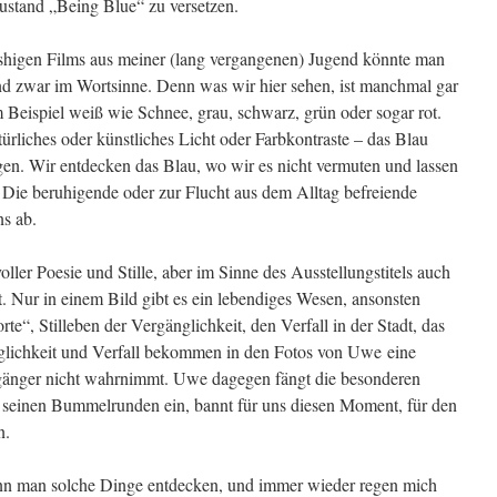
Zustand „Being Blue“ zu versetzen.
ashigen Films aus meiner (lang vergangenen) Jugend könnte man
d zwar im Wortsinne. Denn was wir hier sehen, ist manchmal gar
 Beispiel weiß wie Schnee, grau, schwarz, grün oder sogar rot.
türliches oder künstliches Licht oder Farbkontraste – das Blau
gen. Wir entdecken das Blau, wo wir es nicht vermuten und lassen
 Die beruhigende oder zur Flucht aus dem Alltag befreiende
ns ab.
voller Poesie und Stille, aber im Sinne des Ausstellungstitels auch
. Nur in einem Bild gibt es ein lebendiges Wesen, ansonsten
e“, Stilleben der Vergänglichkeit, den Verfall in der Stadt, das
lichkeit und Verfall bekommen in den Fotos von Uwe eine
ergänger nicht wahrnimmt. Uwe dagegen fängt die besonderen
 seinen Bummelrunden ein, bannt für uns diesen Moment, für den
n.
n man solche Dinge entdecken, und immer wieder regen mich