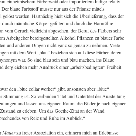
 von einheimischem Färberweid oder importiertem Indigo relativ
. Der blaue Farbstoff musste nur aus der Pflanze mittels
 gelöst werden. Hartnäckig hielt sich die Überlieferung, dass der
 durch männliche Körper gefiltert und durch die Harnröhre
, vom Geruch vielleicht abgesehen, der Beruf des Färbers sehr
 Arbeitgeber bereitgestellten Alkohol Pflanzen zu blauer Farbe
eiten und anderen Dingen nicht ganz so genau zu nehmen. Viele
en mit dem Wort „blau“ beziehen sich auf diese Färber, deren
 synonym war. So sind blau sein und blau machen, ins Blaue
nd dergleichen mehr Ausdruck einer „arbeitsbedingten“ Freiheit
war den „blue collar worker“ gibt, ansonsten aber „blue“
 Stimmung ist. So verbinden Titel und Untertitel der Ausstellung
eutungen und lassen uns eigenen Raum, die Bilder je nach eigener
Zustand zu erleben. Um das Goethe-Zitat an der Wand
prechendes von Reiz und Ruhe im Anblick.“
r
Mauer
zu freier Assoziation ein, erinnern mich an Erlebnisse,