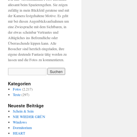
allesamt beim Spazierengehen. Sie zeigen
zufällig in mein Blickfeld geratene und mit
der Kamera festgehaltene Motive. Es geht
mir bei diesen Augenblicksaufnahmen um
eine Zwiesprache mit dem Sichtbaren, in
der etwas scheinbar Vertrautes und
Alltägliches ins Befremdliche oder
Überraschende kippen kann. Alle
Besucher sind herzlich eingeladen, ihre
eigene deutende Fantasie tätig werden zu
lassen und die Fotos zu kommentieren.
Kategorien
Fotos
(2.217)
Texte
(297)
Neueste Beiträge
Schein & Sein
NIE WIEDER GRÜN
Windows
Dormitorium
HEART