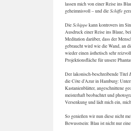
lassen mich von einer Reise ins Bl
geheimnisvoll – und die
Schiffe
gera
Die
Schippe
kann kontrovers im Sinn
Ausdruck einer Reise ins Blaue, bei
Meditation darüber, dass der Mensc
gebraucht wird wie die Wand, an die
wieder einen ästhetisch sehr reizv
Projektionsfläche für unsere Phantas
Der lakonisch-beschreibende Titel
die Côte d’Azur in Hamburg: Unter
Kastanienblätter, angeschnittene ge
meisterhaft beobachtet und photogr
Versenkung und lädt mich ein, mich
So genießen wir nun diese nicht meh
Bewusstsein: Blau ist nicht nur ein