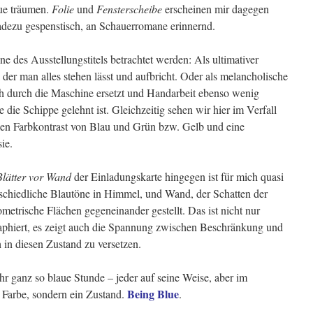
aue träumen.
Folie
und
Fensterscheibe
erscheinen mir dagegen
dezu gespenstisch, an Schauerromane erinnernd.
e des Ausstellungstitels betrachtet werden: Als ultimativer
 der man alles stehen lässt und aufbricht. Oder als melancholische
h durch die Maschine ersetzt und Handarbeit ebenso wenig
 die Schippe gelehnt ist. Gleichzeitig sehen wir hier im Verfall
ollen Farbkontrast von Blau und Grün bzw. Gelb und eine
ie.
Blätter vor Wand
der Einladungskarte hingegen ist für mich quasi
schiedliche Blautöne in Himmel, und Wand, der Schatten der
ometrische Flächen gegeneinander gestellt. Das ist nicht nur
aphiert, es zeigt auch die Spannung zwischen Beschränkung und
 in diesen Zustand zu versetzen.
r ganz so blaue Stunde – jeder auf seine Weise, aber im
Being Blue
e Farbe, sondern ein Zustand.
.