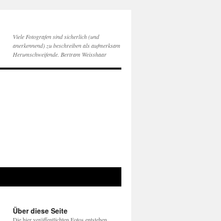
Viele Fotografen sind sicherlich (und
anerkennend) zu beschreiben als aufmerksam
Herumschweifende. Bertram Weisshaar
Über diese Seite
Die hier veröffentlichten Fotos entstehen