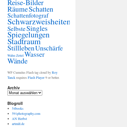
Reise-Bilder
Räume
Schatten
Schattenfotograf
Schwarzweisheiten
Singles
Selbste
Spiegelungen
Stadtraum
Stillleben
Unschärfe
Wasser
Wahn-Zettel
Wände
WP Cumulus Flash tag cloud by
Roy
Tanck
requires
Flash Player
9 or better.
Archiv
Blogroll
54books
591photography.com
AN Herbst
artmill.de