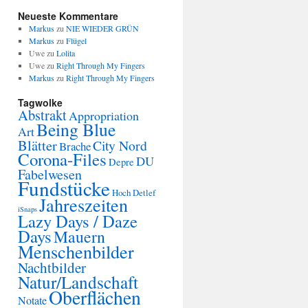
Neueste Kommentare
Markus
zu
NIE WIEDER GRÜN
Markus
zu
Flügel
Uwe
zu
Lolita
Uwe
zu
Right Through My Fingers
Markus
zu
Right Through My Fingers
Tagwolke
Abstrakt
Appropriation
Being Blue
Art
Blätter
City Nord
Brache
Corona-Files
DU
Depre
Fabelwesen
Fundstücke
Hoch Detlef
Jahreszeiten
iSnaps
Lazy Days / Daze
Days
Mauern
Menschenbilder
Nachtbilder
Natur/Landschaft
Oberflächen
Notate