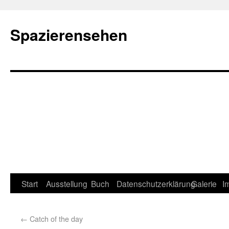
Spazierensehen
Start
Ausstellung
Buch
Datenschutzerklärung
Galerie
I
←
Catch of the day