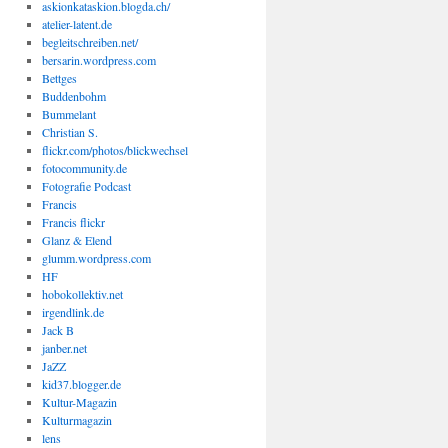
askionkataskion.blogda.ch/
atelier-latent.de
begleitschreiben.net/
bersarin.wordpress.com
Bettges
Buddenbohm
Bummelant
Christian S.
flickr.com/photos/blickwechsel
fotocommunity.de
Fotografie Podcast
Francis
Francis flickr
Glanz & Elend
glumm.wordpress.com
HF
hobokollektiv.net
irgendlink.de
Jack B
janber.net
JaZZ
kid37.blogger.de
Kultur-Magazin
Kulturmagazin
lens