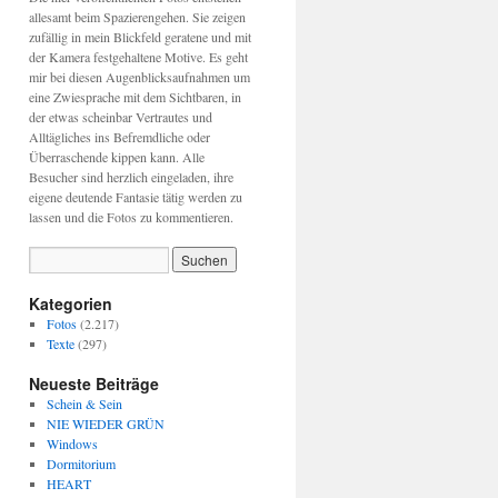
allesamt beim Spazierengehen. Sie zeigen
zufällig in mein Blickfeld geratene und mit
der Kamera festgehaltene Motive. Es geht
mir bei diesen Augenblicksaufnahmen um
eine Zwiesprache mit dem Sichtbaren, in
der etwas scheinbar Vertrautes und
Alltägliches ins Befremdliche oder
Überraschende kippen kann. Alle
Besucher sind herzlich eingeladen, ihre
eigene deutende Fantasie tätig werden zu
lassen und die Fotos zu kommentieren.
Kategorien
Fotos
(2.217)
Texte
(297)
Neueste Beiträge
Schein & Sein
NIE WIEDER GRÜN
Windows
Dormitorium
HEART