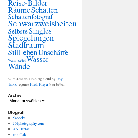
Reise-Bilder
Räume
Schatten
Schattenfotograf
Schwarzweisheiten
Singles
Selbste
Spiegelungen
Stadtraum
Stillleben
Unschärfe
Wasser
Wahn-Zettel
Wände
WP Cumulus Flash tag cloud by
Roy
Tanck
requires
Flash Player
9 or better.
Archiv
Blogroll
54books
591photography.com
AN Herbst
artmill.de