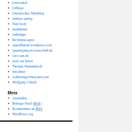
Lenscratch
Litblogs
Literarisches Metablog
markus-spring
Neil Scott
nmimkmar
radiotipps
Revierpassagen
spaceflaneur.wordpress.com
spaziergangswissenschaft.de
sur-l-eau.de
texte zur kunst
Thomas Hummitzsch
truschner
walterneiger.blogspot.com
Wolfgang Ullrich
Meta
Anmelden
Beitrags-Feed (
RSS
)
Kommentare als
RSS
WordPress.org