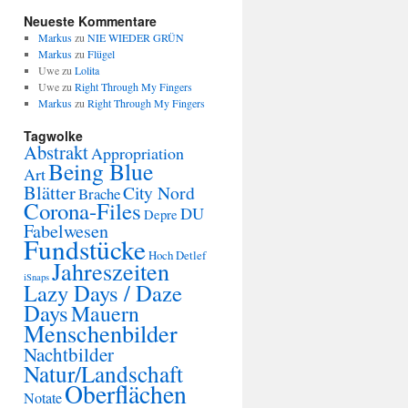
Neueste Kommentare
Markus
zu
NIE WIEDER GRÜN
Markus
zu
Flügel
Uwe
zu
Lolita
Uwe
zu
Right Through My Fingers
Markus
zu
Right Through My Fingers
Tagwolke
Abstrakt
Appropriation
Being Blue
Art
Blätter
City Nord
Brache
Corona-Files
DU
Depre
Fabelwesen
Fundstücke
Hoch Detlef
Jahreszeiten
iSnaps
Lazy Days / Daze
Days
Mauern
Menschenbilder
Nachtbilder
Natur/Landschaft
Oberflächen
Notate