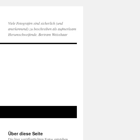
Viele Fotografen sind sicherlich (und
anerkennend) zu beschreiben als aufmerksam
Herumschweifende. Bertram Weisshaar
Über diese Seite
Die hier veröffentlichten Fotos entstehen