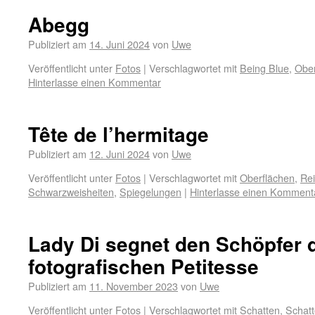
Abegg
Publiziert am
14. Juni 2024
von
Uwe
Veröffentlicht unter
Fotos
|
Verschlagwortet mit
Being Blue
,
Ober
Hinterlasse einen Kommentar
Tête de l’hermitage
Publiziert am
12. Juni 2024
von
Uwe
Veröffentlicht unter
Fotos
|
Verschlagwortet mit
Oberflächen
,
Rei
Schwarzweisheiten
,
Spiegelungen
|
Hinterlasse einen Komment
Lady Di segnet den Schöpfer 
fotografischen Petitesse
Publiziert am
11. November 2023
von
Uwe
Veröffentlicht unter
Fotos
|
Verschlagwortet mit
Schatten
,
Schatt