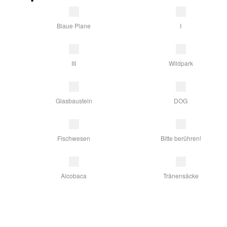
Blaue Plane
I
III
Wildpark
Glasbaustein
DOG
Fischwesen
Bitte berühren!
Alcobaca
Tränensäcke