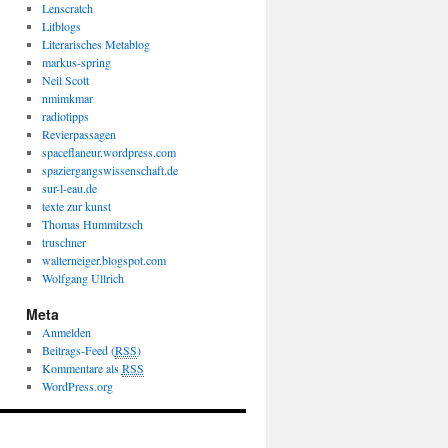
Lenscratch
Litblogs
Literarisches Metablog
markus-spring
Neil Scott
nmimkmar
radiotipps
Revierpassagen
spaceflaneur.wordpress.com
spaziergangswissenschaft.de
sur-l-eau.de
texte zur kunst
Thomas Hummitzsch
truschner
walterneiger.blogspot.com
Wolfgang Ullrich
Meta
Anmelden
Beitrags-Feed (
RSS
)
Kommentare als
RSS
WordPress.org