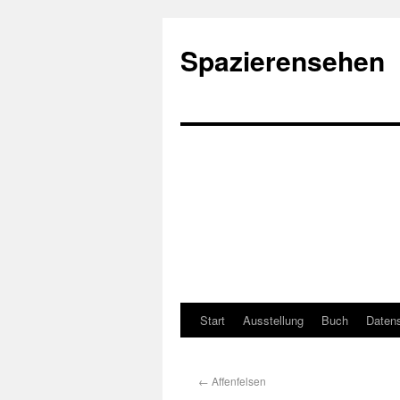
Spazierensehen
Start
Ausstellung
Buch
Datens
←
Affenfelsen