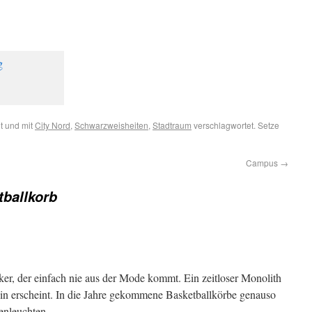
t und mit
City Nord
,
Schwarzweisheiten
,
Stadtraum
verschlagwortet. Setze
Campus
→
tballkorb
ker, der einfach nie aus der Mode kommt. Ein zeitloser Monolith
ein erscheint. In die Jahre gekommene Basketballkörbe genauso
ßenleuchten.