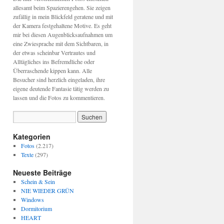
allesamt beim Spazierengehen. Sie zeigen
zufällig in mein Blickfeld geratene und mit
der Kamera festgehaltene Motive. Es geht
mir bei diesen Augenblicksaufnahmen um
eine Zwiesprache mit dem Sichtbaren, in
der etwas scheinbar Vertrautes und
Alltägliches ins Befremdliche oder
Überraschende kippen kann. Alle
Besucher sind herzlich eingeladen, ihre
eigene deutende Fantasie tätig werden zu
lassen und die Fotos zu kommentieren.
Kategorien
Fotos
(2.217)
Texte
(297)
Neueste Beiträge
Schein & Sein
NIE WIEDER GRÜN
Windows
Dormitorium
HEART