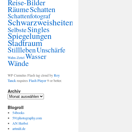
Reise-Bilder
Räume
Schatten
Schattenfotograf
Schwarzweisheiten
Singles
Selbste
Spiegelungen
Stadtraum
Stillleben
Unschärfe
Wasser
Wahn-Zettel
Wände
WP Cumulus Flash tag cloud by
Roy
Tanck
requires
Flash Player
9 or better.
Archiv
Blogroll
54books
591photography.com
AN Herbst
artmill.de