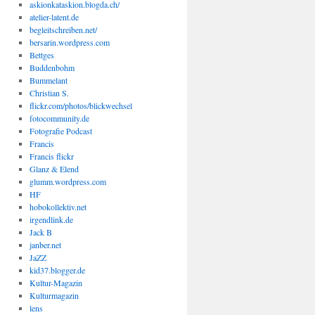
askionkataskion.blogda.ch/
atelier-latent.de
begleitschreiben.net/
bersarin.wordpress.com
Bettges
Buddenbohm
Bummelant
Christian S.
flickr.com/photos/blickwechsel
fotocommunity.de
Fotografie Podcast
Francis
Francis flickr
Glanz & Elend
glumm.wordpress.com
HF
hobokollektiv.net
irgendlink.de
Jack B
janber.net
JaZZ
kid37.blogger.de
Kultur-Magazin
Kulturmagazin
lens