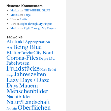
Neueste Kommentare
Markus
zu
NIE WIEDER GRÜN
Markus
zu
Flügel
Uwe
zu
Lolita
Uwe
zu
Right Through My Fingers
Markus
zu
Right Through My Fingers
Tagwolke
Abstrakt
Appropriation
Being Blue
Art
Blätter
City Nord
Brache
Corona-Files
DU
Depre
Fabelwesen
Fundstücke
Hoch Detlef
Jahreszeiten
iSnaps
Lazy Days / Daze
Days
Mauern
Menschenbilder
Nachtbilder
Natur/Landschaft
Oberflächen
Notate