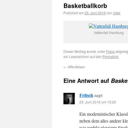
Basketballkorb
Publiziert am
23. Juni 2016
von
Uwe
Vattenfall Hamburg
Dieser Beitrag wurde unter
Fotos
abgeleg
ein Lesezeichen auf den
Permalink
.
←
Affenfelsen
Eine Antwort auf
Baske
Fritsch
sagt:
23. Juni 2016 um 15:20
Ein modernistischer Klassi
neben dem alles andere kl
wie perfekt platzierte Stra