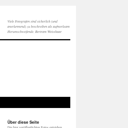
Viele Fotografen sind sicherlich (und
anerkennend) zu beschreiben als aufmerksam
Herumschweifende. Bertram Weisshaar
Über diese Seite
Die hier veröffentlichten Fotos entstehen