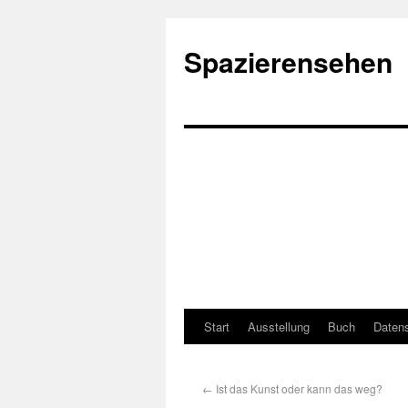
Spazierensehen
Start
Ausstellung
Buch
Datens
←
Ist das Kunst oder kann das weg?