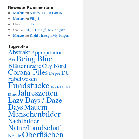
Neueste Kommentare
Markus
zu
NIE WIEDER GRÜN
Markus
zu
Flügel
Uwe
zu
Lolita
Uwe
zu
Right Through My Fingers
Markus
zu
Right Through My Fingers
Tagwolke
Abstrakt
Appropriation
Being Blue
Art
Blätter
City Nord
Brache
Corona-Files
DU
Depre
Fabelwesen
Fundstücke
Hoch Detlef
Jahreszeiten
iSnaps
Lazy Days / Daze
Days
Mauern
Menschenbilder
Nachtbilder
Natur/Landschaft
Oberflächen
Notate