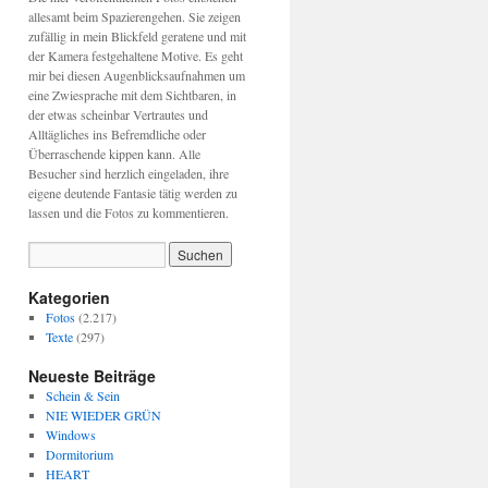
allesamt beim Spazierengehen. Sie zeigen
zufällig in mein Blickfeld geratene und mit
der Kamera festgehaltene Motive. Es geht
mir bei diesen Augenblicksaufnahmen um
eine Zwiesprache mit dem Sichtbaren, in
der etwas scheinbar Vertrautes und
Alltägliches ins Befremdliche oder
Überraschende kippen kann. Alle
Besucher sind herzlich eingeladen, ihre
eigene deutende Fantasie tätig werden zu
lassen und die Fotos zu kommentieren.
Kategorien
Fotos
(2.217)
Texte
(297)
Neueste Beiträge
Schein & Sein
NIE WIEDER GRÜN
Windows
Dormitorium
HEART