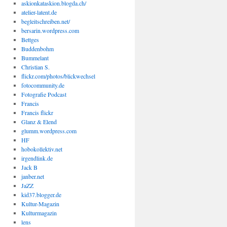
askionkataskion.blogda.ch/
atelier-latent.de
begleitschreiben.net/
bersarin.wordpress.com
Bettges
Buddenbohm
Bummelant
Christian S.
flickr.com/photos/blickwechsel
fotocommunity.de
Fotografie Podcast
Francis
Francis flickr
Glanz & Elend
glumm.wordpress.com
HF
hobokollektiv.net
irgendlink.de
Jack B
janber.net
JaZZ
kid37.blogger.de
Kultur-Magazin
Kulturmagazin
lens