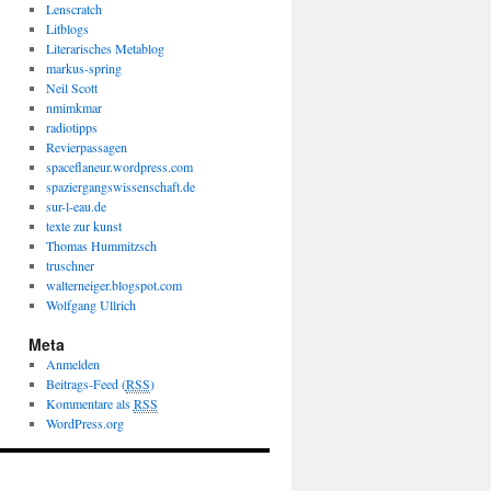
Lenscratch
Litblogs
Literarisches Metablog
markus-spring
Neil Scott
nmimkmar
radiotipps
Revierpassagen
spaceflaneur.wordpress.com
spaziergangswissenschaft.de
sur-l-eau.de
texte zur kunst
Thomas Hummitzsch
truschner
walterneiger.blogspot.com
Wolfgang Ullrich
Meta
Anmelden
Beitrags-Feed (
RSS
)
Kommentare als
RSS
WordPress.org