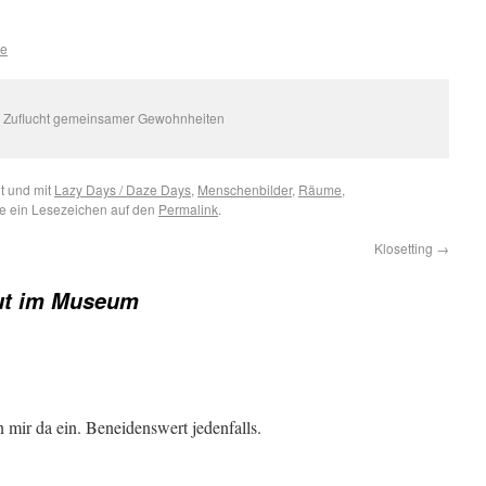
e
 Zuflucht gemeinsamer Gewohnheiten
t und mit
Lazy Days / Daze Days
,
Menschenbilder
,
Räume
,
ze ein Lesezeichen auf den
Permalink
.
Klosetting
→
ut im Museum
 mir da ein. Beneidenswert jedenfalls.