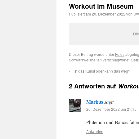
Workout im Museum
Publiziert am
20. Dezember 2022
von
Uw
Die
Dieser Beitrag wurde unter
Fotos
abgeleg
Schwarzweisheiten
verschlagwortet. Set
←
Ist das Kunst oder kann das weg?
2 Antworten auf
Worko
Markus
sagt:
20. Dezember 2022 um 21:15
Philemon und Baucis fallen
Antworten