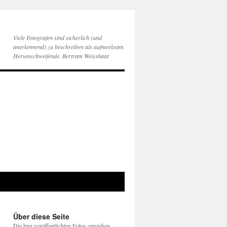
Viele Fotografen sind sicherlich (und
anerkennend) zu beschreiben als aufmerksam
Herumschweifende. Bertram Weisshaar
Über diese Seite
Die hier veröffentlichten Fotos entstehen