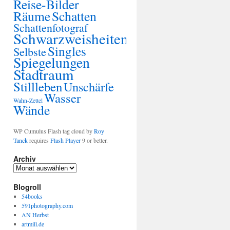
Reise-Bilder
Räume
Schatten
Schattenfotograf
Schwarzweisheiten
Singles
Selbste
Spiegelungen
Stadtraum
Stillleben
Unschärfe
Wasser
Wahn-Zettel
Wände
WP Cumulus Flash tag cloud by
Roy
Tanck
requires
Flash Player
9 or better.
Archiv
Blogroll
54books
591photography.com
AN Herbst
artmill.de