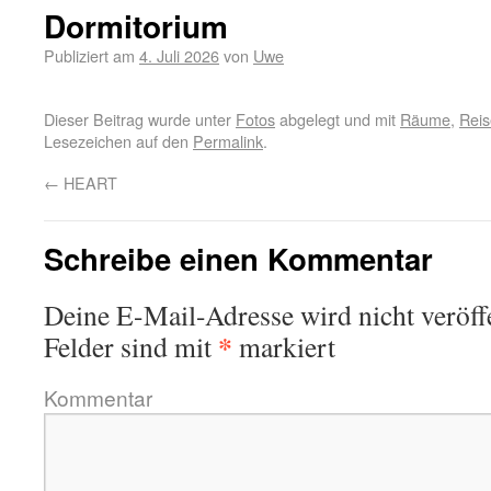
Dormitorium
Publiziert am
4. Juli 2026
von
Uwe
Dieser Beitrag wurde unter
Fotos
abgelegt und mit
Räume
,
Reis
Lesezeichen auf den
Permalink
.
←
HEART
Schreibe einen Kommentar
Deine E-Mail-Adresse wird nicht veröffe
*
Felder sind mit
markiert
Kommentar