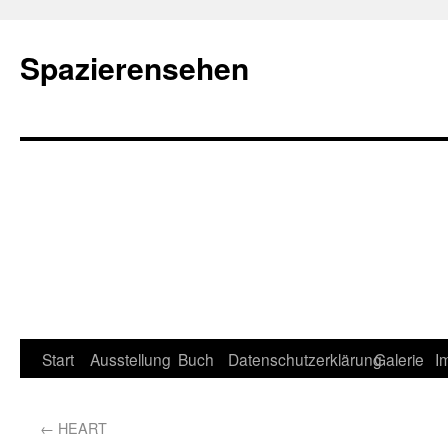
Spazierensehen
Start
Ausstellung
Buch
Datenschutzerklärung
Galerie
I
←
HEART