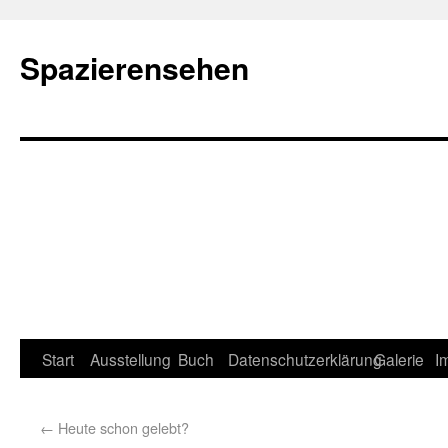
Spazierensehen
Start
Ausstellung
Buch
Datenschutzerklärung
Galerie
I
←
Heute schon gelebt?