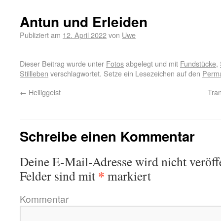
Antun und Erleiden
Publiziert am
12. April 2022
von
Uwe
Dieser Beitrag wurde unter
Fotos
abgelegt und mit
Fundstücke
,
Stillleben
verschlagwortet. Setze ein Lesezeichen auf den
Perma
←
Heiliggeist
Tra
Schreibe einen Kommentar
Deine E-Mail-Adresse wird nicht veröffe
*
Felder sind mit
markiert
Kommentar