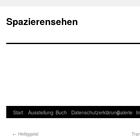
Spazierensehen
Start
Ausstellung
Buch
Datenschutzerklärung
Galerie
I
←
Heiliggeist
Tra