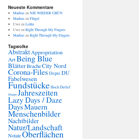
Neueste Kommentare
Markus
zu
NIE WIEDER GRÜN
Markus
zu
Flügel
Uwe
zu
Lolita
Uwe
zu
Right Through My Fingers
Markus
zu
Right Through My Fingers
Tagwolke
Abstrakt
Appropriation
Being Blue
Art
Blätter
City Nord
Brache
Corona-Files
DU
Depre
Fabelwesen
Fundstücke
Hoch Detlef
Jahreszeiten
iSnaps
Lazy Days / Daze
Days
Mauern
Menschenbilder
Nachtbilder
Natur/Landschaft
Oberflächen
Notate