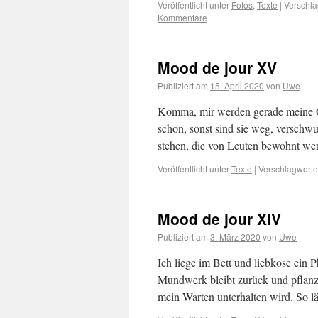
Veröffentlicht unter
Fotos
,
Texte
|
Verschla
Kommentare
Mood de jour XV
Publiziert am
15. April 2020
von
Uwe
Komma, mir werden gerade meine 
schon, sonst sind sie weg, versch
stehen, die von Leuten bewohnt we
Veröffentlicht unter
Texte
|
Verschlagwortet
Mood de jour XIV
Publiziert am
3. März 2020
von
Uwe
Ich liege im Bett und liebkose ein
Mundwerk bleibt zurück und pflanzt
mein Warten unterhalten wird. So l