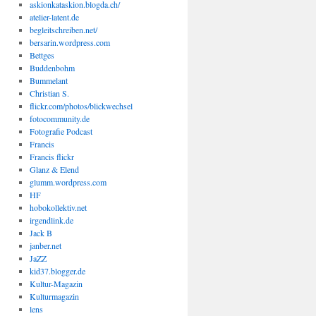
askionkataskion.blogda.ch/
atelier-latent.de
begleitschreiben.net/
bersarin.wordpress.com
Bettges
Buddenbohm
Bummelant
Christian S.
flickr.com/photos/blickwechsel
fotocommunity.de
Fotografie Podcast
Francis
Francis flickr
Glanz & Elend
glumm.wordpress.com
HF
hobokollektiv.net
irgendlink.de
Jack B
janber.net
JaZZ
kid37.blogger.de
Kultur-Magazin
Kulturmagazin
lens