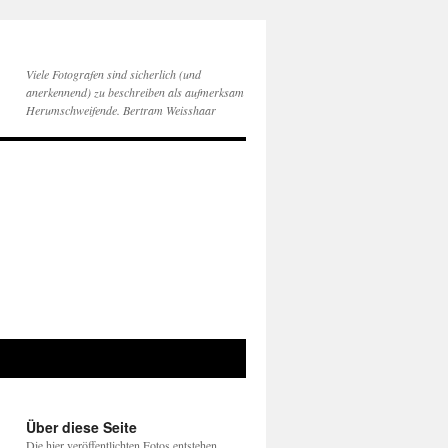
Viele Fotografen sind sicherlich (und
anerkennend) zu beschreiben als aufmerksam
Herumschweifende. Bertram Weisshaar
Über diese Seite
Die hier veröffentlichten Fotos entstehen