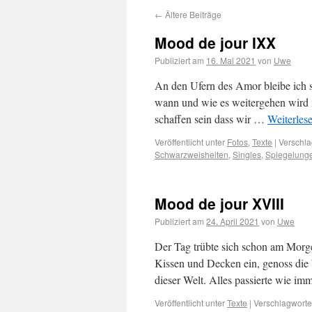
←
Ältere Beiträge
Mood de jour IXX
Publiziert am
16. Mai 2021
von
Uwe
An den Ufern des Amor bleibe ich s
wann und wie es weitergehen wird m
schaffen sein dass wir …
Weiterles
Veröffentlicht unter
Fotos
,
Texte
|
Verschla
Schwarzweisheiten
,
Singles
,
Spiegelung
Mood de jour XVIII
Publiziert am
24. April 2021
von
Uwe
Der Tag trübte sich schon am Morge
Kissen und Decken ein, genoss die 
dieser Welt. Alles passierte wie i
Veröffentlicht unter
Texte
|
Verschlagwortet