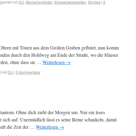
gwortet mit
DU
,
Menschenbilder
,
Schwarzweisheiten
,
Singles
|
2
Ohren mit Tönen aus dem Großen Graben geflutet, nun komm
wunden durch den Hohlweg am Ende der Straße, wo die Häuser
rden, ohne dass sie …
Weiterlesen
→
 mit
DU
|
3 Kommentare
 Phantom. Ohne dich zieht der Morgen um. Nur ein loses
 sich auf. Unermüdlich lässt es seine Beine schaukeln, damit
äuft die Zeit der …
Weiterlesen
→