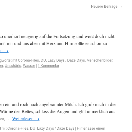
Neuere Beiträge
→
o unerhört neugierig auf die Fortsetzung und weiß doch nicht
it mir und uns aber mit Herz und Hirn sollte es schon zu
en
→
gwortet mit
Corona-Files
,
DU
,
Lazy Days / Daze Days
,
Menschenbilder
,
en
,
Unschärfe
,
Wasser
|
1 Kommentar
n ein und roch nach angebrannter Milch. Ich grub mich in die
Wärme des Bettes, schloss die Augen und glitt unmerklich aus
mmer, …
Weiterlesen
→
 mit
Corona-Files
,
DU
,
Lazy Days / Daze Days
|
Hinterlasse einen