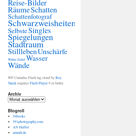
Reise-Bilder
Räume
Schatten
Schattenfotograf
Schwarzweisheiten
Singles
Selbste
Spiegelungen
Stadtraum
Stillleben
Unschärfe
Wasser
Wahn-Zettel
Wände
WP Cumulus Flash tag cloud by
Roy
Tanck
requires
Flash Player
9 or better.
Archiv
Blogroll
54books
591photography.com
AN Herbst
artmill.de