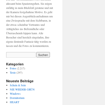
allesamt beim Spazierengehen. Sie zeigen
zufällig in mein Blickfeld geratene und mit
der Kamera festgehaltene Motive. Es geht
mir bei diesen Augenblicksaufnahmen um
eine Zwiesprache mit dem Sichtbaren, in
der etwas scheinbar Vertrautes und
Alltägliches ins Befremdliche oder
Überraschende kippen kann. Alle
Besucher sind herzlich eingeladen, ihre
eigene deutende Fantasie tätig werden zu
lassen und die Fotos zu kommentieren.
Kategorien
Fotos
(2.217)
Texte
(297)
Neueste Beiträge
Schein & Sein
NIE WIEDER GRÜN
Windows
Dormitorium
HEART