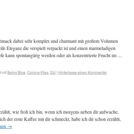
chmack dabei sehr komplex und charmant mit großem Volumen
eife Eleganz die verspielt verpackt ist und einen marmeladigen
fe kann spontangärig werden oder als konzentrierte Frucht im …
 mit
Being Blue
,
Corona-Files
,
DU
|
Hinterlasse einen Kommentar
rzählt, wie froh ich bin, wenn ich morgens neben dir aufwache,
lich der erste Kaffee mit dir schmeckt, habe ich dir schon erzählt,
esen
→