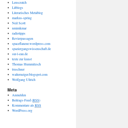
Lenscratch
Litblogs
Literarisches Metablog
markus-spring
Neil Scott
nmimkmar
radiotipps
Revierpassagen
spaceflaneur.wordpress.com
spaziergangswissenschaft.de
sur-l-eau.de
texte zur kunst
Thomas Hummitzsch
truschner
walterneiger.blogspot.com
Wolfgang Ullrich
Meta
Anmelden
Beitrags-Feed (
RSS
)
Kommentare als
RSS
WordPress.org