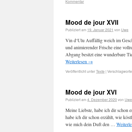
Kommentar
Mood de jour XVII
Publiziert am
19. Januar 2021
von
Uwe
Vin d‘Ulu Auffällig weich im Ges
und animierender Frische eine vollr
Abgang besitzt eine wunderbare Tie
Weiterlesen
→
Veröffentlicht unter
Texte
|
Verschlagwortet
Mood de jour XVI
Publiziert am
4. Dezember 2020
von
Uwe
Meine Liebste, habe ich dir schon e
habe ich dir schon erzählt, wie köst
wie mich dein Duft den …
Weiterl