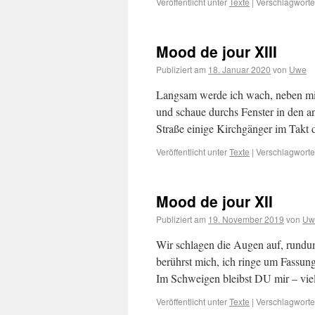
Veröffentlicht unter
Texte
|
Verschlagwortet
Mood de jour XIII
Publiziert am
18. Januar 2020
von
Uwe
Langsam werde ich wach, neben mir 
und schaue durchs Fenster in den an
Straße einige Kirchgänger im Takt
Veröffentlicht unter
Texte
|
Verschlagwortet
Mood de jour XII
Publiziert am
19. November 2019
von
Uw
Wir schlagen die Augen auf, rundum
berührst mich, ich ringe um Fassun
Im Schweigen bleibst DU mir – vie
Veröffentlicht unter
Texte
|
Verschlagwortet